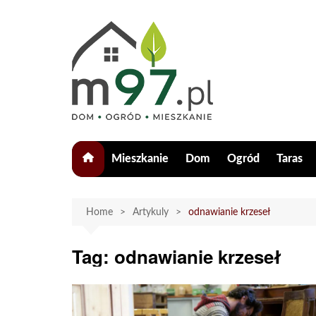
Skip
to
content
Mieszkanie
Dom
Ogród
Taras
Home
Artykuly
odnawianie krzeseł
Tag:
odnawianie krzeseł